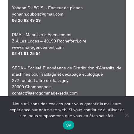
Yohann DUBOIS – Facteur de pianos
yohann.dubois@gmail.com
06 20 82 49 29
RMA – Menuiserie Agencement
Z.A Les Loges – 49190 Rochefort/Loire
www.rma-agencement.com
02 41 91 25 54
SEDA – Société Européenne de Distribution d’Abrasifs, de
machines pour sablage et décapage écologique
272 rue de Lattre de Tassigny
39300 Champagnole
contact@aerogommage-seda.com
www.aerogommage-seda.com
Nous utilisons des cookies pour vous garantir la meilleure
03 84 37 96 29
expérience sur notre site web. Si vous continuez à utiliser ce
site, nous supposerons que vous en êtes satisfait.
OK